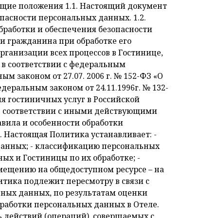
; - привлечения и отбора кандидатов на работу в Отеле; -формирования статистической отчетности, в том числе для предоставления контролирующим органам государственной власти Российской Федерации; - предоставления Субъекту персональных данных информации об оказываемых услугах, о текущих маркетинговых акциях и новых услугах; - а также в других целей, достижение которых не запрещено федеральным законодательством, международными договорами Российской Федерации 4. Классификация персональных данных и категории Субъектов, персональные данные, которые обрабатываются в Отеле 4.1. К персональным данным относится любая информация, относящаяся к прямо или косвенно определенному или определяемому физическому лицу (субъекту персональных данных), обрабатываемая Отелем для достижения указанных целей. 4.2. Гостиница не осуществляет обработку специальных категорий персональных данных, касающихся расовой, национальной принадлежности, политических взглядов, религиозных и философских убеждений, если иное не установлено законодательством Российской Федерации. 4.3. Отель осуществляет обработку персональных данных следующих категорий Субъектов персональных данных: - физические лица, являющиеся сотрудниками Отеля; - физические лица, являющиеся кандидатами на должности сотрудников Отеля; - физические лица, выполняющие работы и оказывающие услуги по заключенным с Отелем договорам гражданско-правового характера; - физические лица, являющиеся клиентами Отеля (гостями) и/или на законных основаниях, представляющие интересы клиентов Гостиницы, или намеревающиеся стать таковыми; - физические лица, приобретающие или намеревающиеся приобрести услуги третьих лиц при посредничестве Отеля при условии, что их персональные данные включены в автоматизированные системы Отеля в связи с оказанием им Отелем гостиничных и/или дополнительных услуг; -иные физические лица, выразившие согласие на обработку Отелем их персональных данных или обработка персональных данных которых необходима Отелю для выполнения обязанностей, исполнения функций или полномочий, возложенных и/или предусмотренных международным договором Российской Федерации или законом Российской Федерации. 5. Основные принципы обработки персональных данных 5.1. Обработка персональных данных в Отеле осуществляется на основе следующих принципов: -законности целей и способов обработки персональных данных; -соответствия целей обработки персональных данных целям, заранее определенным и заявленным при сборе персональных данных; -соответствия состава и объема обрабатываемых персональных, а также способов обработки персональных данных заявленным целям обработки; -достоверности персональных данных, их достаточности для целей обработки, -недопустимости обработки персональных данных, избыточных по отношению к целям, заявленным при сборе персональных данных; -недопустимости обработки персональных данных, несовместимых с целями сбора персональных данных; - недопустимости объединения баз данных, содержащих персональные данные, обработка которых осуществ