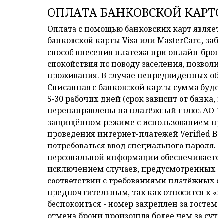
ОПЛАТА БАНКОВСКОЙ КАРТ
Оплата с помощью банковских карт являет
банковской карты Visa или MasterCard, 
способ внесения платежа при онлайн-бро
спокойствия по поводу заселения, позво
проживания. В случае непредвиденных об
Списанная с банковской карты сумма буде
5-30 рабочих дней (срок зависит от банка
перенаправлены на платёжный шлюз АО 
защищённом режиме с использованием про
проведения интернет-платежей Verified By
потребоваться ввод специального парол
персональной информации обеспечиваетс
исключением случаев, предусмотренных з
соответствии с требованиями платёжных си
предпочтительным, так как относится к 
беспокоиться - номер закреплен за гостем
отмена брони произошла более чем за сут