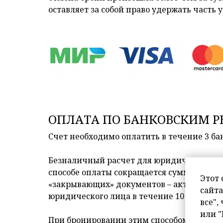
оставляет за собой право удержать част
ОПЛАТА ПО БАНКОВСКИМ 
Счет необходимо оплатить в течение 3 ба
Безналичный расчет для юридических ли
способе оплаты сокращается сумма нали
Этот 
«закрывающих» документов – акт и счёт-
сайта
юридического лица в течение 10 дней посл
все",
или "
При бронировании этим способом оплачив