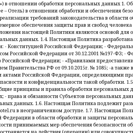
ановления личности субъекта персональных данных. Блокирование персональных данных - временное прекращение обработки персональных данных (за исключением случаев, если обработка необходима для уточнения персональных данных). Безопасность персональных данных - состояние защищенности персональных данных, характеризуемое способностью пользователей, технических средств и информационных технологий обеспечить конфиденциальность, целостность и доступность персональных данных при их обработке в информационных системах персональных данных Информационная система персональных данных - совокупность содержащихся в базах данных персональных данных и обеспечивающих их обработку информационных технологий и технических средств. Конфиденциальность персональных данных - обязательное для соблюдения Отелем или иным получившим доступ к персональным данным лицом требование не допускать их раскрытие и распространение без согласия субъекта персональных данных или наличия иного законного основания Обработка персональных данных - любое действие (операция) или совокупность действий (операций), совершаемых с использованием средств автоматизации или без использования таких средств с персональными данными, включая сбор, запись, систематизацию, накопление, хранение, уточнение (обновление, изменение), извлечение, использование, передачу (распространение, предоставление, доступ), обезличивание, блокирование, удаление, уничтожение персональных данных Общедоступные персональные данные - персональные данные, доступ неограниченного круга лиц к которым предоставлен с согласия субъекта персональных данных или на которые в соответствии с федеральными законами не распространяется требование соблюдения конфиденциальности. Обезличивание персональных данных - действия, в результате которых становится невозможным без использования дополнительной информации определить принадлежность персональных данных конкретному субъекту персональных данных Оператор - государственный орган, муниципальный орган, юридическое или физическое лицо, самостоятельно или совместно с другими лицами организующие и (или) осуществляющие обработку персональных данных, а также определяющие цели обработки персональных данных, состав персональных данных, подлежащих обработке, действия (операции), совершаемые с персональными данными. Предоставление персональных данных - действия, направленные на раскрытие персональных данных определенному лицу или определенному кругу лиц Персональные данные - любая информация, относящаяся к прямо или косвенно определенному или определяемому физическому лицу (субъекту персональных данных). Специальные категории персональных данных - персональные данные, касающиеся расовой, национальной принадлежности, политических взглядов, религиозных или философских убеждений, состояния здоровья и интимной жизни субъекта персональных данных Субъект персональных данных - физическое лицо, которое прямо или косвенно определено или определяемо с помощью данных. Уничтожение персональных данных - действия, в результате которых становится невозможным восстановить содержание персональных данных в информационной системе персональных данных и (или) в результате которых уничтожаются материальные носители персональных данных. 3. Цели обработки персональных данных 3.1. Отель осуществляет обработку персональных данных в целях: - оказания гостиничных и/или дополнительных услуг в отеле «ГосударЪ» в соответствии с Правилами предоставления гостиничных услуг в отеле «ГосударЪ», размещенных на официальном сайте Отеля https://gosudar-hotel.ru, гражданским законодательством Российской Федерации и присвоенной Отелю категорией. -предоставления Субъекту персональных данных подтверждения бронирования номера/номеров в Отеле «ГосударЪ»; -заключения с Субъектом персональных данных договоров на оказание гостиничных и дополнительных услуг в Отеле «ГосударЪ» и их дальнейшего исполнения; ​-организации и ведением кадрового делопроизводства в Отеле