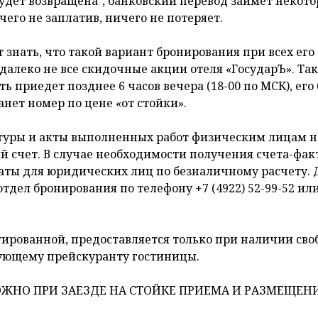
удет возвращена*, банковский перевод займет некото
его не заплатив, ничего не потеряет.
знать, что такой вариант бронирования при всех ег
далеко не все скидочные акции отеля «ГосударЪ». Так
ть приедет позднее 6 часов вечера (18-00 по МСК), его
ет номер по цене «от стойки».
уры и акты выполненных работ физическим лицам не 
 счет. В случае необходимости получения счета-фак
латы для юридических лиц по безналичному расчету. 
тдел бронирования по телефону +7 (4922) 52-99-52 ил
нтированной, предоставляется только при наличии св
вующему прейскуранту гостиницы.
ЖНО ПРИ ЗАЕЗДЕ НА СТОЙКЕ ПРИЕМА И РАЗМЕЩЕНИ