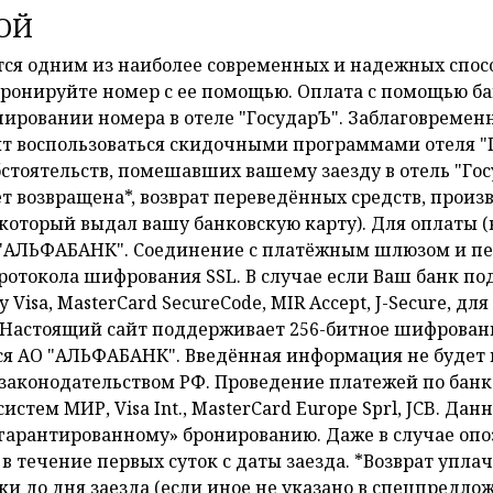
ОЙ
ся одним из наиболее современных и надежных способ
забронируйте номер с ее помощью. Оплата с помощью 
нировании номера в отеле "ГосударЪ". Заблаговремен
лит воспользоваться скидочными программами отеля "
стоятельств, помешавших вашему заезду в отель "Гос
т возвращена*, возврат переведённых средств, произ
, который выдал вашу банковскую карту). Для оплаты 
"АЛЬФАБАНК". Соединение с платёжным шлюзом и пе
токола шифрования SSL. В случае если Ваш банк по
 Visa, MasterCard SecureCode, MIR Accept, J-Secure, 
я. Настоящий сайт поддерживает 256-битное шифрова
я АО "АЛЬФАБАНК". Введённая информация не будет 
аконодательством РФ. Проведение платежей по банк
стем МИР, Visa Int., MasterCard Europe Sprl, JCB. Дан
«гарантированному» бронированию. Даже в случае опо
 в течение первых суток с даты заезда. *Возврат упл
ки до дня заезда (если иное не указано в спецпредло