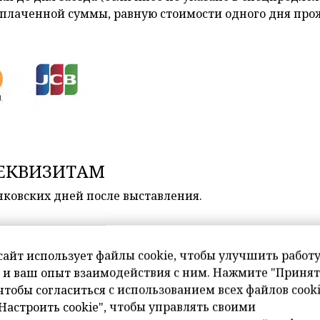
ь уплаченной суммы, равную стоимости одного дня пр
РЕКВИЗИТАМ
нковских дней после выставления.
ц предпочтителен для организаций, посылающих сот
чных денег, выдаваемая командированному. Также ор
сайт использует файлы cookie, чтобы улучшить работ
фактура. Закрывающие документы будут высланы поч
 и ваш опыт взаимодействия с ним. Нажмите "Принят
е дня выезда Гостя из отеля.
 чтобы согласиться с использованием всех файлов cooki
Настроить cookie", чтобы управлять своими
ается 100% стоимости проживания. Забронировать с 