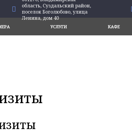
область, Суздальский район,
поселок Боголюбово, улица
Ленина, дом 40
МЕРА
УСЛУГИ
КАФЕ
визиты
визиты