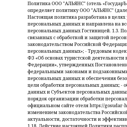
Политика ООО "АЛЬЯНС" (отель «ГосударЪ») в отношении обработки персональных данных 1. Общие положения 1.1. Настоящий документ определяет политику ООО "АЛЬЯНС" (далее – Отель) в отношении обработки и обеспечения безопасности персональных данных. ​1.2. Настоящая политика разработана в целях реализации требований законодательства в области обработки и обеспечения безопасности персональных данных и направлена на всемерное обеспечения защиты прав и свобод человека и гражданина при обработке его персональных данных Гостиницей. 1.3. Положения настоящей Политики являются основой для организации всех процессов в Гостинице, связанных с обработкой и защитой персональных данных. 1.4. Настоящая Политика разработана в соответствии с федеральным законодательством Российской Федерации: - Конституцией Российской Федерации; - Федеральным законом от 27.07. 2006 г. № 152-ФЗ «О персональных данных»; - Трудовым кодексом Российской Федерации от 30.12.2001 №197-ФЗ; - Федеральным законом от 24.11.1996г. № 132-ФЗ «Об основах туристской деятельности в Российской Федерации; - «Правилами предоставления гостиничных услуг в Российской Федерации», утвержденных Постановлением Правительства РФ от 09.10.2015г. № 1085; -а также в соответствии с иными действующими федеральными законами и подзаконными актами Российской Федерации, определяющими правила и особенности обработки персональных данных и обеспечения безопасности и конфиденциальности такой обработки. 1.5. Настоящая Политика устанавливает: - цели обработки персональных данных; - общие принципы и правила обработки персональных данных; - классификацию персональных данных и Субъектов персональных данных; - права и обязанности Субъектов персональных данных и Гостиницы по их обработке; - порядок организации обработки персональных данных. 1.6. Настоящая Политика подлежит размещению на общедоступном ресурсе – на официальном сайте отеля https://gosudar-hotel.ru в неограниченном доступе. 1.7. Настоящая Политика подлежит пересмотру в связи с изменением законодательства Российской Федерации в области обработки и защиты персональных данных, по результатам оценки актуальности, достаточности и эффективности принимаемых мер обеспечения безопасности обработки персональных данных в Отеле. 1.18. Действие настоящей Политики распространяется на действия (операции) или совокупность действий (операций), совершаемых с использованием средств автоматизации или без использования таких средств с персональными данными, включая сбор, запись, систематизацию, накопление, хранение, уточнение (обновление, изменение), извлечение, использование, передача (распространение, предоставление, доступ), обезличивание, блокирование, удаление, уничтожение персональных данных. 2. Основные термины и определения Автоматизированная обработка персональных данных - обработка персональных данных с помощью средств вычислительной техники. Биометрические персональные данные - сведения, которые характеризуют физиологические и биологические особенности человека, на основании которых можно установить его личность и которые используются оператором для уст